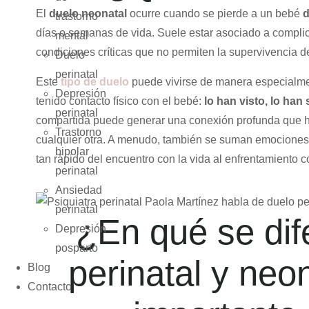
El
duelo neonatal
ocurre cuando se pierde a un bebé
d
trastorno
días o semanas de vida. Suele estar asociado a compl
mental
condiciones críticas que no permiten la supervivencia de
Duelo
perinatal
Este
tipo de duelo
puede vivirse de manera especialme
Depresión
tenido contacto físico con el bebé:
lo han visto, lo ha
perinatal
compartida puede generar una conexión profunda que h
Trastorno
cualquier otra. A menudo, también se suman emociones 
bipolar
tan rápido del encuentro con la vida al enfrentamiento c
perinatal
Ansiedad
perinatal
¿En qué se dif
Depresión
posparto
perinatal y neo
Blog
Contacto