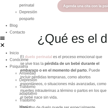
perinatal
Agenda una cita con la psi
Depresión
posparto
Blog
Contacto
¿Qué es el d
Inicio
El
duelo perinatal
es el proceso emocional que
Conóceme
se vive tras la
pérdida de un bebé durante el
Psiquiatría
embarazo o en el momento del parto.
Puede
Ansiedad
incluir pérdidas tempranas, como abortos
Depresión
espontáneos, o situaciones más avanzadas, como
Trastorno
muertes intrauterinas a término o partos en los que
adaptativo
el bebé nace sin vida.
Trastorno
bipolar
Este tipo de duelo puede ser especialmente