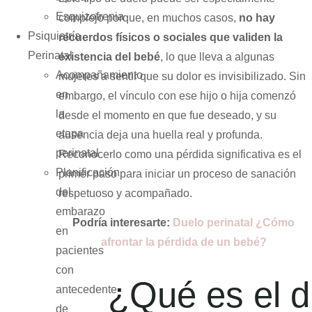
Esquizofrenia
complejo porque, en muchos casos,
no hay
Psiquiatría
recuerdos físicos o sociales que validen la
Perinatal
existencia del bebé
, lo que lleva a algunas
Acompañamiento
mujeres a sentir que su dolor es invisibilizado. Sin
en
embargo, el vínculo con ese hijo o hija comenzó
la
desde el momento en que fue deseado, y su
etapa
ausencia deja una huella real y profunda.
perinatal
Reconocerlo como una pérdida significativa es el
Planificación
primer paso para iniciar un proceso de sanación
del
respetuoso y acompañado.
embarazo
Podría interesarte:
Duelo perinatal ¿Cómo
en
afrontar la pérdida de un bebé?
pacientes
con
¿Qué es el d
antecedente
de