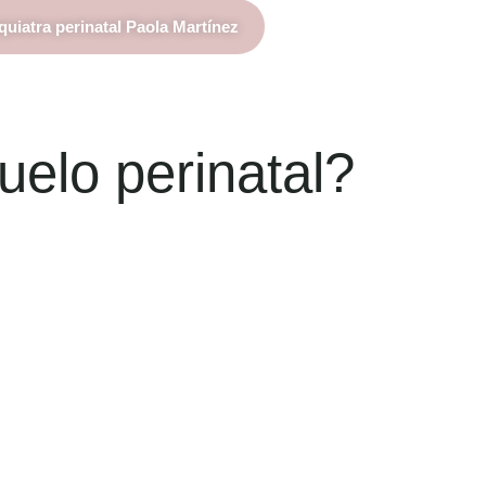
quiatra perinatal Paola Martínez
uelo perinatal?