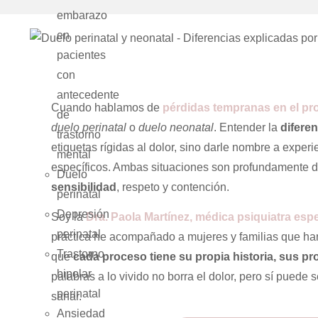
embarazo
en
pacientes
con
antecedente
Cuando hablamos de
pérdidas tempranas en el pr
de
duelo perinatal
o
duelo neonatal
. Entender la
diferen
trastorno
etiquetas rígidas al dolor, sino darle nombre a expe
mental
específicos. Ambas situaciones son profundamente d
Duelo
sensibilidad
, respeto y contención.
perinatal
Depresión
Soy la
Dra. Paola Martínez, médica psiquiatra espe
perinatal
práctica he acompañado a mujeres y familias que han 
Trastorno
que
cada proceso tiene su propia historia, sus p
bipolar
palabras a lo vivido no borra el dolor, pero sí puede 
perinatal
sanar.
Ansiedad